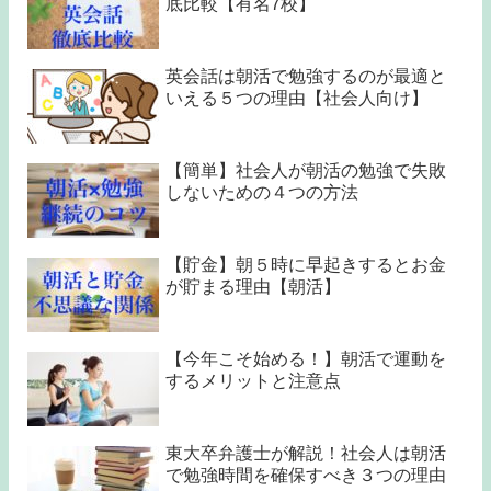
底比較【有名7校】
英会話は朝活で勉強するのが最適と
いえる５つの理由【社会人向け】
【簡単】社会人が朝活の勉強で失敗
しないための４つの方法
【貯金】朝５時に早起きするとお金
が貯まる理由【朝活】
【今年こそ始める！】朝活で運動を
するメリットと注意点
東大卒弁護士が解説！社会人は朝活
で勉強時間を確保すべき３つの理由